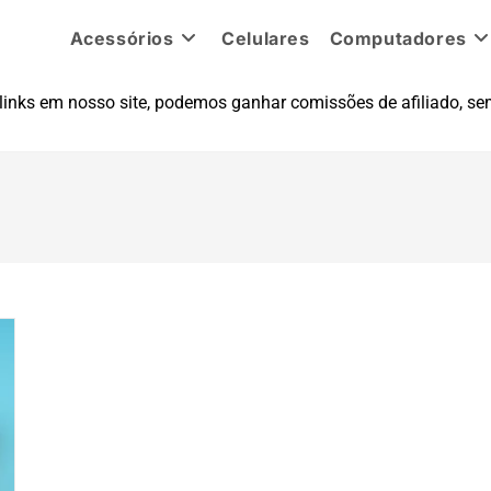
Acessórios
Celulares
Computadores
inks em nosso site, podemos ganhar comissões de afiliado, sem