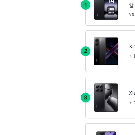
1
🏆
ve
Xi
2
⭐ 
Xi
3
⚡ 