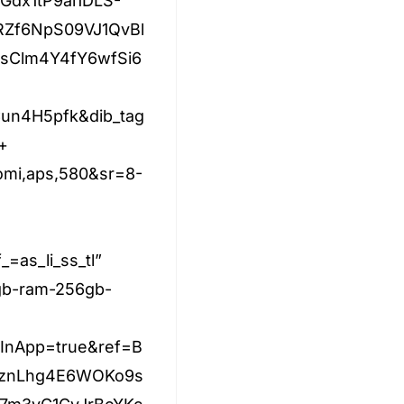
dx1tP9ai1DLS-
Zf6NpS09VJ1QvBl
sClm4Y4fY6wfSi6
un4H5pfk&dib_tag
+
mi,aps,580&sr=8-
as_li_ss_tl”
gb-ram-256gb-
InApp=true&ref=B
qznLhg4E6WOKo9s