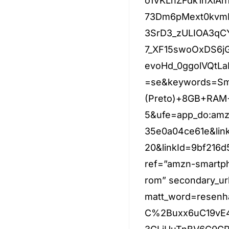
o1VKLnZFdk1hXlA
73Dm6pMext0kvmR
3SrD3_zULIOA3qC
7_XF15swoOxDS6
evoHd_0ggolVQtLa
=se&keywords=Sm
(Preto)+8GB+RAM+
5&ufe=app_do:amz
35e0a04ce61e&lin
20&linkId=9bf216d
ref=”amzn-smartph
rom” secondary_url
matt_word=resenh
C%2Buxx6uC19vE