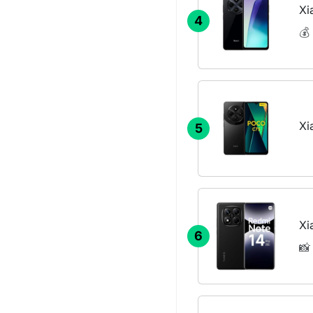
Xi
4
💰
Xi
5
Xi
6
📸