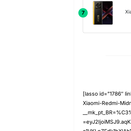
Xi
7
[lasso id=”1786″ l
Xiaomi-Redmi-Mid
__mk_pt_BR=%C
=eyJ2IjoiMSJ9.aq