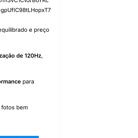
7m3vC1CvJrBoYKc
pUfIC98tLHopxT7
uilibrado e preço
ização de 120Hz
,
ormance
para
a fotos bem