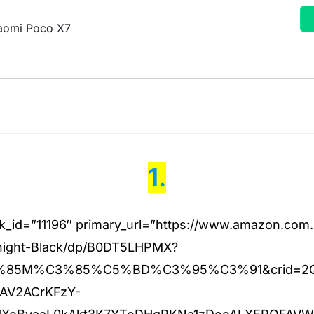
aomi Poco X7
1.
ink_id=”11196″ primary_url=”https://www.amazon.co
night-Black/dp/B0DT5LHPMX?
3%85M%C3%85%C5%BD%C3%95%C3%91&crid=2Q
KAV2ACrKFzY-