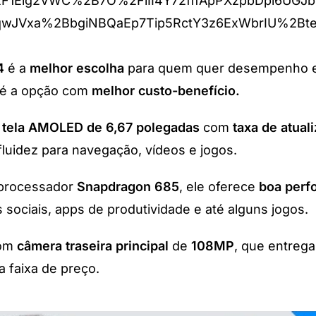
F1Eig2VWC%2B7O%2FiII4Y72fffApPXzpbDpl6UGJb
JVxa%2BbgiNBQaEp7Tip5RctY3z6ExWbrIU%2Bteg
4
é a
melhor escolha
para quem quer desempenho eq
o é a opção com
melhor custo-benefício.
a
tela AMOLED de 6,67 polegadas
com
taxa de atual
fluidez para navegação, vídeos e jogos.
 processador
Snapdragon 685
, ele oferece
boa perf
 sociais, apps de produtividade e até alguns jogos.
com
câmera traseira principal
de
108MP
, que entreg
a faixa de preço.