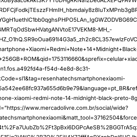
h1XoByaaL0kAkt3K7YToDHgRKNa1zDeoALXEPQFAVWG
DFCjFodkjTEszzFHmIH_hbmdaiy8z8IuTxMPnb3gBR
YGgH1uethlC1bb0qghsPHPO5LAn_IgGWZODVBG69C
jGMRTqOdSbwHVatgANVtoE17VEKM8-MH_-
HZ_O1hQ.SR9oOua691I4G3a5_zh2c8CL357ewlzFoVC
artphone+Xiaomi+Redmi+Note+14+Midnight+Black
256GB+ROM&qid=1753116660&sprefix=celular+xiao
n1.fos.a492fd4a-f54d-4e8d-8c31-
kCode=sl1&tag=resenhatechsmartphonexiaomi-
5a542ee68fc937a655d6b9e79&language=pt_BR&ref_=
one-xiaomi-redmi-note-14-midnight-black-preto-8
=”https://www.mercadolivre.com.br/social/wide?
atechsmartphonexiaomi&matt_tool=37162504&force
4t%2Fa7UubZb%2Ft3pBxi6DGPcAeSB%2BGGTrA5