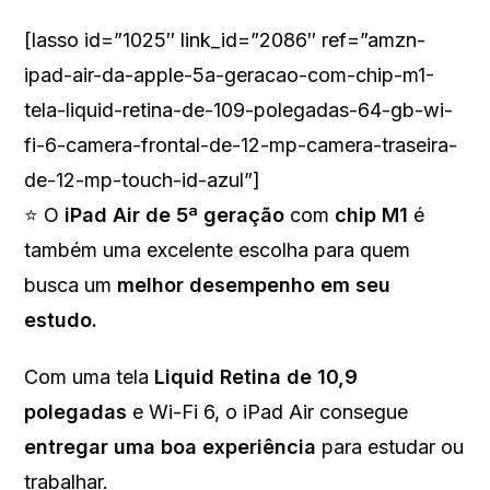
[lasso id=”1025″ link_id=”2086″ ref=”amzn-
ipad-air-da-apple-5a-geracao-com-chip-m1-
tela-liquid-retina-de-109-polegadas-64-gb-wi-
fi-6-camera-frontal-de-12-mp-camera-traseira-
de-12-mp-touch-id-azul”]
⭐ O
iPad Air de 5ª geração
com
chip M1
é
também uma excelente escolha para quem
busca um
melhor desempenho em seu
estudo.
Com uma tela
Liquid Retina de 10,9
polegadas
e Wi-Fi 6, o iPad Air consegue
entregar uma boa experiência
para estudar ou
trabalhar.