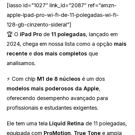
[lasso id=”1027″ link_id=”2087″ ref=”amzn-
apple-ipad-pro-wi-fi-de-11-polegadas-wi-fi-
128-gb-cinzento-sideral”]
🏆 O
iPad Pro
de
11 polegadas
, lançado em
2024, chega em nossa lista como a opção
mais
recente
e
dos mais completos
que
analisamos.
⚡ Com chip
M1 de 8 núcleos
é um dos
modelos mais poderosos da Apple
,
oferecendo desempenho avançado para
profissionais e estudantes exigentes.
Ele tem uma tela
Liquid Retina
de 11 polegadas,
equipada com
ProMotion
,
True Tone
e ampla