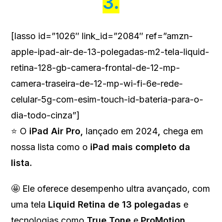
3.
[lasso id=”1026″ link_id=”2084″ ref=”amzn-
apple-ipad-air-de-13-polegadas-m2-tela-liquid-
retina-128-gb-camera-frontal-de-12-mp-
camera-traseira-de-12-mp-wi-fi-6e-rede-
celular-5g-com-esim-touch-id-bateria-para-o-
dia-todo-cinza”]
⭐ O
iPad Air Pro,
lançado em 2024
,
chega em
nossa lista como o
iPad mais completo da
lista.
🤩 Ele oferece desempenho ultra avançado, com
uma tela
Liquid Retina de 13 polegadas
e
tecnologias como
True Tone
e
ProMotion
.