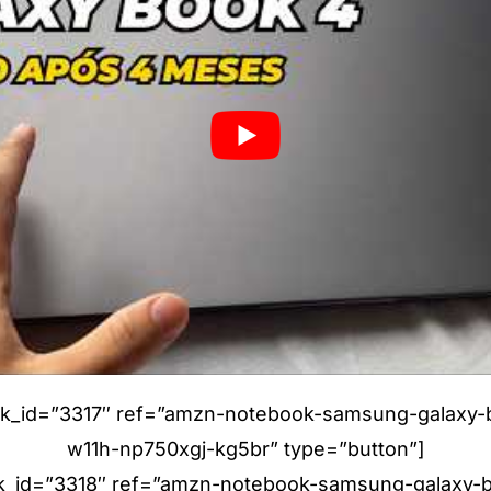
link_id=”3317″ ref=”amzn-notebook-samsung-galaxy
w11h-np750xgj-kg5br” type=”button”]
link_id=”3318″ ref=”amzn-notebook-samsung-galaxy-